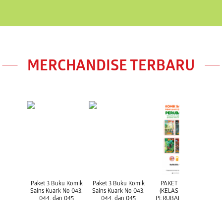
MERCHANDISE TERBARU
Paket 3 Buku Komik
Paket 3 Buku Komik
PAKET LEVEL 3
Sains Kuark No 043,
Sains Kuark No 043,
(KELAS 5-6 SD) :
044, dan 045
044, dan 045
PERUBAHAN IKLIM
P